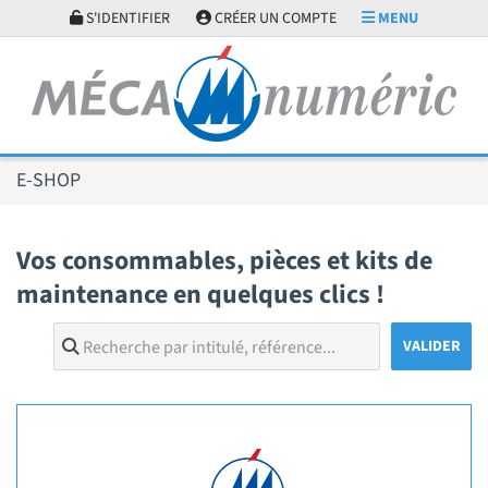
Panneau de gestion des cookies
S'IDENTIFIER
CRÉER UN COMPTE
MENU
E-SHOP
Vos consommables, pièces et kits de
maintenance en quelques clics !