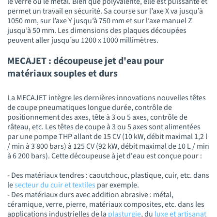
le verre ou le métal. Bien que polyvalente, elle est puissante et
permet un travail en sécurité. Sa course sur l’axe X va jusqu’à
1050 mm, sur l’axe Y jusqu’à 750 mm et sur l’axe manuel Z
jusqu’à 50 mm. Les dimensions des plaques découpées
peuvent aller jusqu’au 1200 x 1000 millimètres.
MECAJET : découpeuse jet d'eau pour
matériaux souples et durs
La MECAJET intègre les dernières innovations nouvelles têtes
de coupe pneumatiques longue durée, contrôle de
positionnement des axes, tête à 3 ou 5 axes, contrôle de
râteau, etc. Les têtes de coupe à 3 ou 5 axes sont alimentées
par une pompe THP allant de 15 CV (10 kW, débit maximal 1,2 l
/ min à 3 800 bars) à 125 CV (92 kW, débit maximal de 10 L / min
à 6 200 bars). Cette découpeuse à jet d'eau est conçue pour :
- Des matériaux tendres : caoutchouc, plastique, cuir, etc. dans
le
secteur du cuir et textiles
par exemple.
- Des matériaux durs avec addition abrasive : métal,
céramique, verre, pierre, matériaux composites, etc. dans les
applications industrielles de la
plasturgie
, du
luxe et artisanat