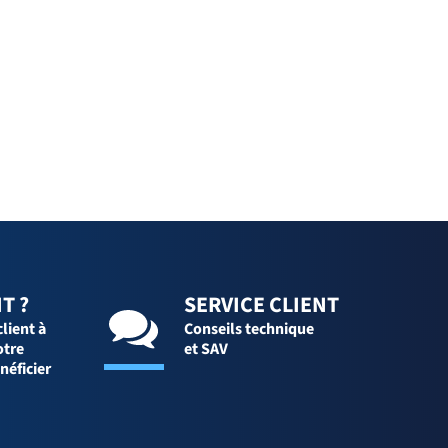
T ?
SERVICE CLIENT
client à
Conseils technique
otre
et SAV
néficier