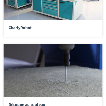
CharlyRobot
Découpe au couteau