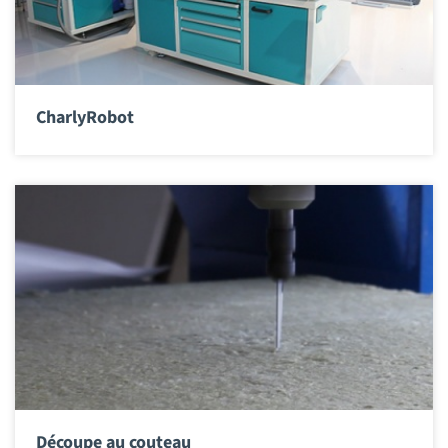
CharlyRobot
Découpe au couteau