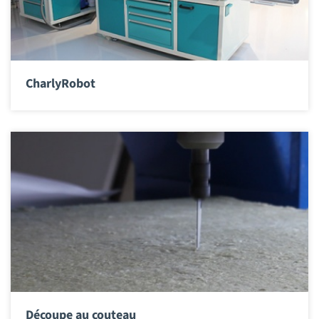
CharlyRobot
Découpe au couteau