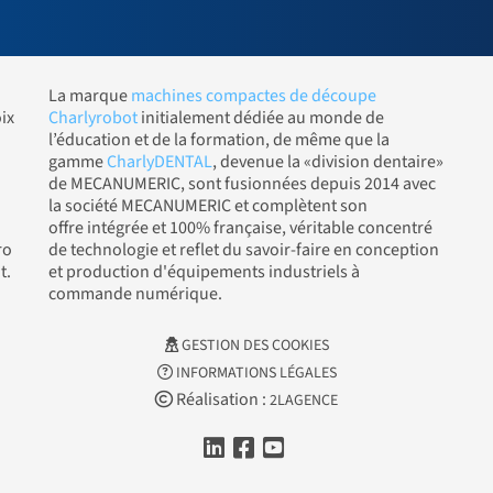
La marque
machines compactes de découpe
ix
Charlyrobot
initialement dédiée au monde de
l’éducation et de la formation, de même que la
gamme
CharlyDENTAL
, devenue la «division dentaire»
de MECANUMERIC, sont fusionnées depuis 2014 avec
la société MECANUMERIC et complètent son
offre intégrée et 100% française, véritable concentré
ro
de technologie et reflet du savoir-faire en conception
t.
et production d'équipements industriels à
commande numérique.
GESTION DES COOKIES
INFORMATIONS LÉGALES
Réalisation :
2LAGENCE