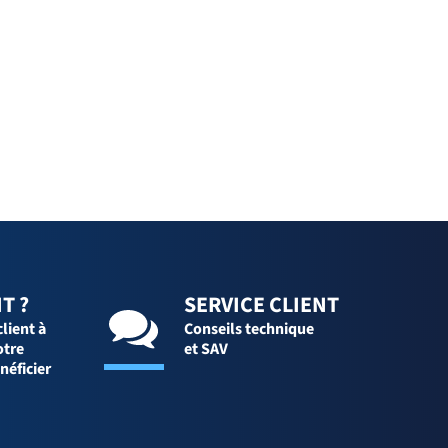
T ?
SERVICE CLIENT
client à
Conseils technique
otre
et SAV
néficier