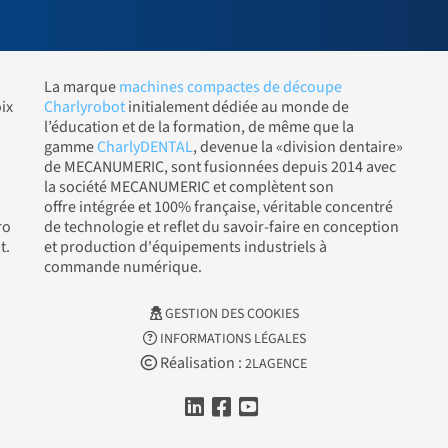
La marque
machines compactes de découpe
ix
Charlyrobot
initialement dédiée au monde de
l’éducation et de la formation, de même que la
gamme
CharlyDENTAL
, devenue la «division dentaire»
de MECANUMERIC, sont fusionnées depuis 2014 avec
la société MECANUMERIC et complètent son
offre intégrée et 100% française, véritable concentré
ro
de technologie et reflet du savoir-faire en conception
t.
et production d'équipements industriels à
commande numérique.
GESTION DES COOKIES
INFORMATIONS LÉGALES
Réalisation :
2LAGENCE