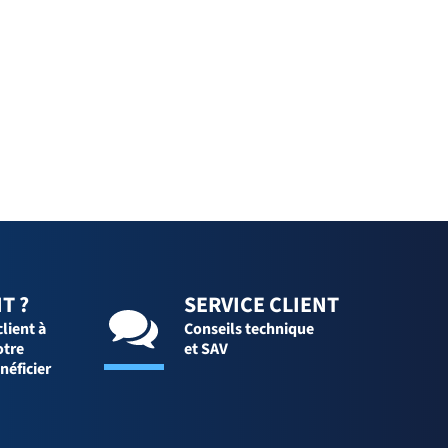
T ?
SERVICE CLIENT
client à
Conseils technique
otre
et SAV
néficier