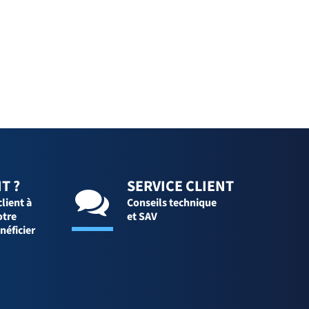
T ?
SERVICE CLIENT
client à
Conseils technique
otre
et SAV
néficier