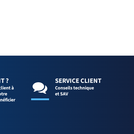
T ?
SERVICE CLIENT
client à
Conseils technique
otre
et SAV
néficier