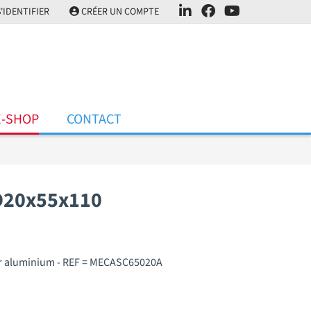
'IDENTIFIER
CRÉER UN COMPTE
E-SHOP
CONTACT
D20x55x110
ur aluminium - REF = MECASC65020A