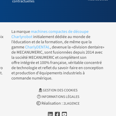
contractuelles
La marque
machines compactes de découpe
ix
Charlyrobot
initialement dédiée au monde de
l’éducation et de la formation, de même que la
gamme
CharlyDENTAL
, devenue la «division dentaire»
de MECANUMERIC, sont fusionnées depuis 2014 avec
la société MECANUMERIC et complètent son
offre intégrée et 100% française, véritable concentré
ro
de technologie et reflet du savoir-faire en conception
t.
et production d'équipements industriels à
commande numérique.
GESTION DES COOKIES
INFORMATIONS LÉGALES
Réalisation :
2LAGENCE