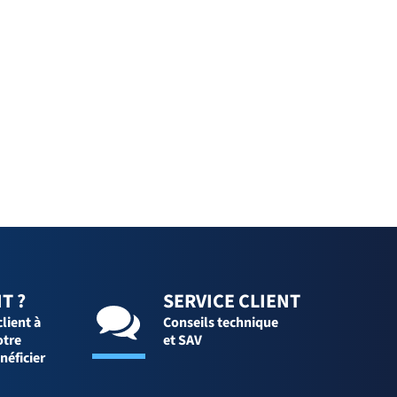
T ?
SERVICE CLIENT
client à
Conseils technique
otre
et SAV
néficier