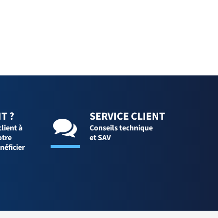
T ?
SERVICE CLIENT
client à
Conseils technique
otre
et SAV
néficier