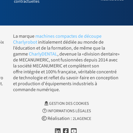
contractuelles
La marque
machines compactes de découpe
ix
Charlyrobot
initialement dédiée au monde de
l’éducation et de la formation, de même que la
gamme
CharlyDENTAL
, devenue la «division dentaire»
de MECANUMERIC, sont fusionnées depuis 2014 avec
la société MECANUMERIC et complètent son
offre intégrée et 100% française, véritable concentré
ro
de technologie et reflet du savoir-faire en conception
t.
et production d'équipements industriels à
commande numérique.
GESTION DES COOKIES
INFORMATIONS LÉGALES
Réalisation :
2LAGENCE