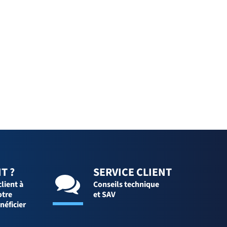
T ?
SERVICE CLIENT
client à
Conseils technique
otre
et SAV
néficier