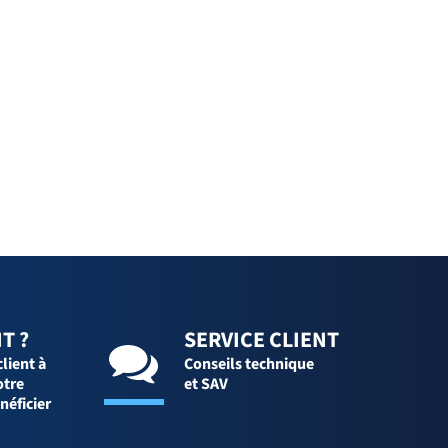
T ?
SERVICE CLIENT
client à
Conseils technique
otre
et SAV
néficier