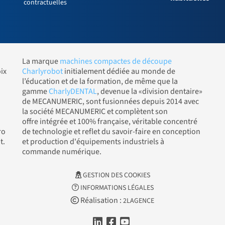
contractuelles
La marque
machines compactes de découpe
ix
Charlyrobot
initialement dédiée au monde de
l’éducation et de la formation, de même que la
gamme
CharlyDENTAL
, devenue la «division dentaire»
de MECANUMERIC, sont fusionnées depuis 2014 avec
la société MECANUMERIC et complètent son
offre intégrée et 100% française, véritable concentré
ro
de technologie et reflet du savoir-faire en conception
t.
et production d'équipements industriels à
commande numérique.
GESTION DES COOKIES
INFORMATIONS LÉGALES
Réalisation :
2LAGENCE