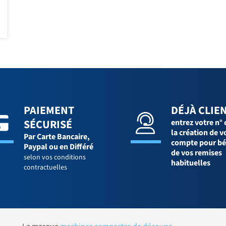
PAIEMENT
DÉJÀ CLIEN
SÉCURISÉ
entrez votre n° 
la création de v
Par Carte Bancaire,
compte pour bé
Paypal ou en Différé
de vos remises
selon vos conditions
habituelles
contractuelles