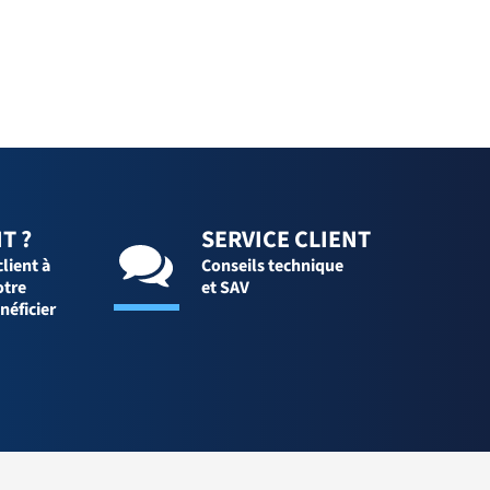
T ?
SERVICE CLIENT
client à
Conseils technique
otre
et SAV
néficier