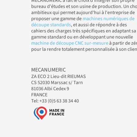
MÉCANUMÉRIC a fait le choix d'intégrer son propre
bureau d'études et son usine de production. Un cho
ambitieux qui permet aujourd'hui à l'entreprise de
proposer une gamme de
machines numériques de
découpe standards
, et aussi de répondre à des
cahiers des charges très spécifiques en adaptant sa
gamme standard ou en développant une nouvelle
machine de découpe CNC sur-mesure
à partir de zé
pour la rendre totalement personnalisée à son clien
MECANUMERIC
ZA ECO 2 Lieu-dit RIEUMAS
CS 52030 Marssac s/ Tarn
81036 Albi Cedex 9
FRANCE
Tel: +33 (0)5 63 38 34 40