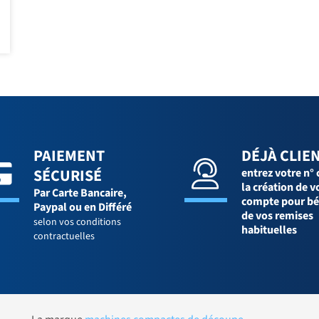
PAIEMENT
DÉJÀ CLIEN
SÉCURISÉ
entrez votre n° 
la création de v
Par Carte Bancaire,
compte pour bé
Paypal ou en Différé
de vos remises
selon vos conditions
habituelles
contractuelles