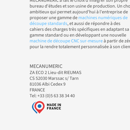
MÉCANUMÉRIC a fait le choix d'intégrer son propre
bureau d'études et son usine de production. Un cho
ambitieux qui permet aujourd'hui à l'entreprise de
proposer une gamme de
machines numériques de
découpe standards
, et aussi de répondre à des
cahiers des charges très spécifiques en adaptant sa
gamme standard ou en développant une nouvelle
machine de découpe CNC sur-mesure
à partir de zé
pour la rendre totalement personnalisée à son clien
MECANUMERIC
ZA ECO 2 Lieu-dit RIEUMAS
CS 52030 Marssac s/ Tarn
81036 Albi Cedex 9
FRANCE
Tel: +33 (0)5 63 38 34 40