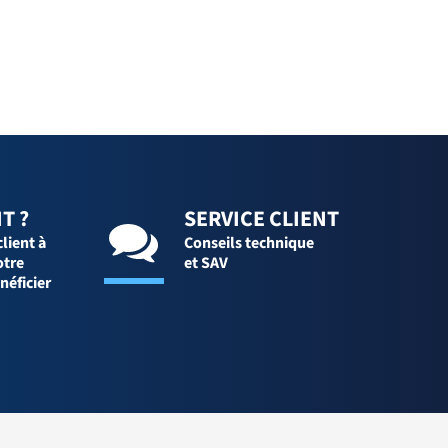
T ?
SERVICE CLIENT
client à
Conseils technique
otre
et SAV
néficier