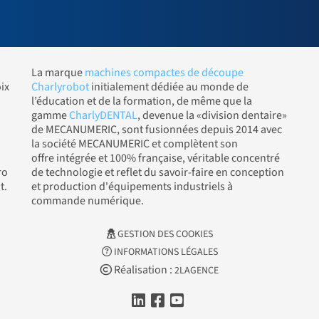
La marque
machines compactes de découpe
ix
Charlyrobot
initialement dédiée au monde de
l’éducation et de la formation, de même que la
gamme
CharlyDENTAL
, devenue la «division dentaire»
de MECANUMERIC, sont fusionnées depuis 2014 avec
la société MECANUMERIC et complètent son
offre intégrée et 100% française, véritable concentré
ro
de technologie et reflet du savoir-faire en conception
t.
et production d'équipements industriels à
commande numérique.
GESTION DES COOKIES
INFORMATIONS LÉGALES
Réalisation :
2LAGENCE