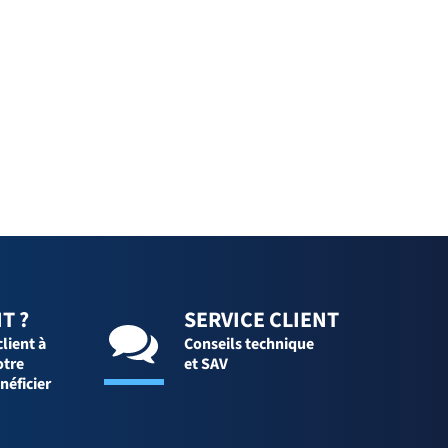
T ?
SERVICE CLIENT
client à
Conseils technique
otre
et SAV
néficier