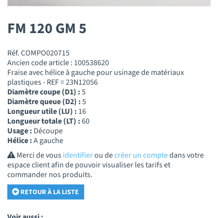
FM 120 GM 5
Réf. COMPO020715
Ancien code article : 100538620
Fraise avec hélice à gauche pour usinage de matériaux
plastiques - REF = 23N12056
Diamètre coupe (D1) :
5
Diamètre queue (D2) :
5
Longueur utile (LU) :
16
Longueur totale (LT) :
60
Usage :
Découpe
Hélice :
A gauche
Merci de vous
identifier
ou de
créer un compte
dans votre
espace client afin de pouvoir visualiser les tarifs et
commander nos produits.
RETOUR À LA LISTE
Voir aussi :