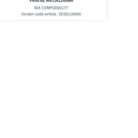
FRAISE MECA11006A
Ref. COMPO006177
Ancien code article : SC0011006A