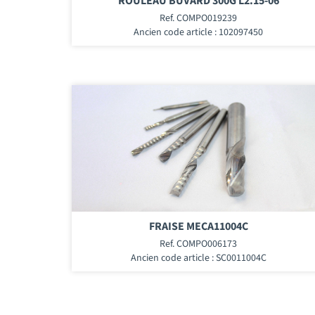
ROULEAU BUVARD 300G L2.15-06
Ref. COMPO019239
Ancien code article : 102097450
FRAISE MECA11004C
Ref. COMPO006173
Ancien code article : SC0011004C