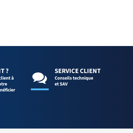
T ?
SERVICE CLIENT
client à
Conseils technique
otre
et SAV
néficier