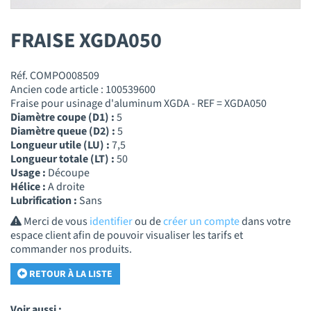
FRAISE XGDA050
Réf. COMPO008509
Ancien code article : 100539600
Fraise pour usinage d'aluminum XGDA - REF = XGDA050
Diamètre coupe (D1) :
5
Diamètre queue (D2) :
5
Longueur utile (LU) :
7,5
Longueur totale (LT) :
50
Usage :
Découpe
Hélice :
A droite
Lubrification :
Sans
Merci de vous
identifier
ou de
créer un compte
dans votre
espace client afin de pouvoir visualiser les tarifs et
commander nos produits.
RETOUR À LA LISTE
Voir aussi :