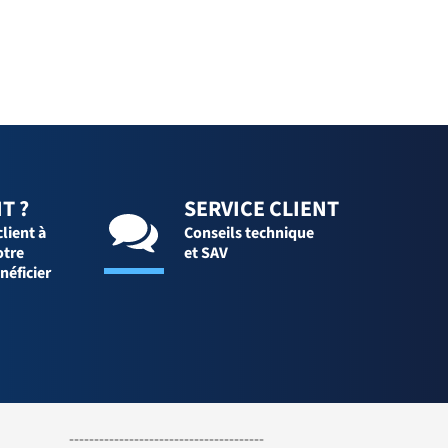
T ?
SERVICE CLIENT
client à
Conseils technique
otre
et SAV
néficier
---------------------------------------