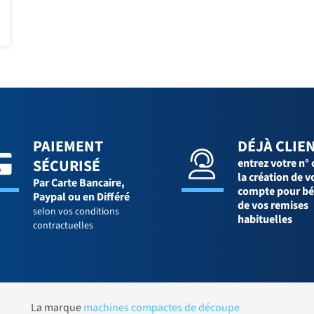
PAIEMENT
DÉJÀ CLIEN
SÉCURISÉ
entrez votre n° 
la création de v
Par Carte Bancaire,
compte pour bé
Paypal ou en Différé
de vos remises
selon vos conditions
habituelles
contractuelles
La marque
machines compactes de découpe