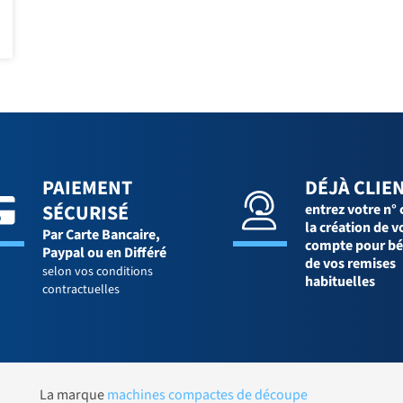
PAIEMENT
DÉJÀ CLIEN
SÉCURISÉ
entrez votre n° 
la création de v
Par Carte Bancaire,
compte pour bé
Paypal ou en Différé
de vos remises
selon vos conditions
habituelles
contractuelles
La marque
machines compactes de découpe