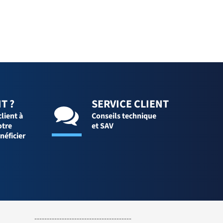
T ?
SERVICE CLIENT
client à
Conseils technique
otre
et SAV
néficier
---------------------------------------