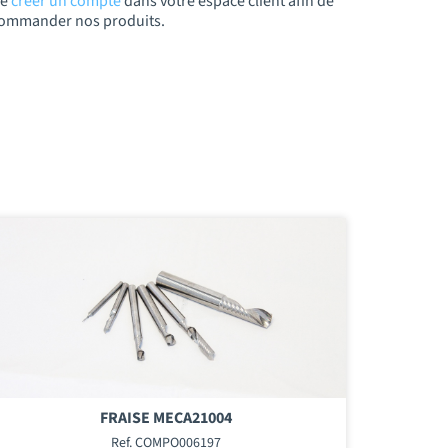
de
créer un compte
dans votre espace client afin de
t commander nos produits.
FRAISE MECA21004
Ref. COMPO006197