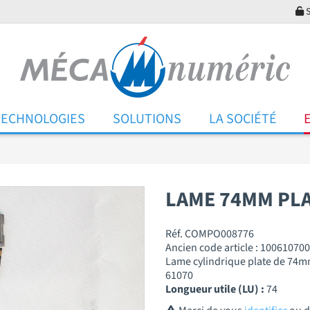
S
TECHNOLOGIES
SOLUTIONS
LA SOCIÉTÉ
LAME 74MM PL
Réf. COMPO008776
Ancien code article : 100610700
Lame cylindrique plate de 74m
61070
Longueur utile (LU) :
74