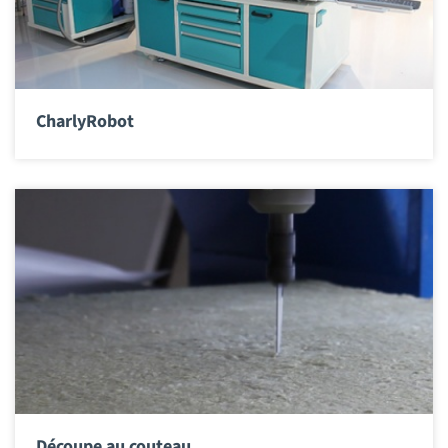
CharlyRobot
Découpe au couteau