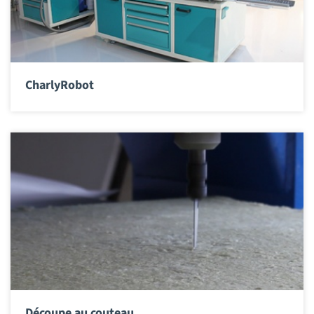
CharlyRobot
Découpe au couteau