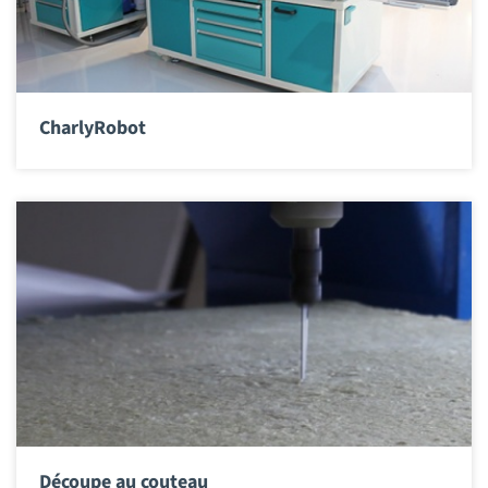
CharlyRobot
Découpe au couteau