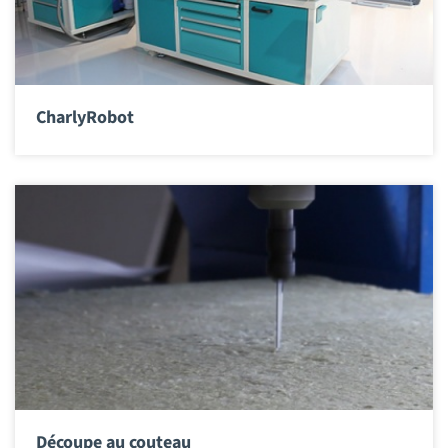
CharlyRobot
Découpe au couteau