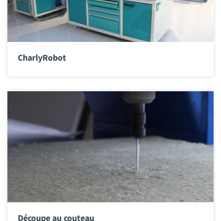
CharlyRobot
Découpe au couteau