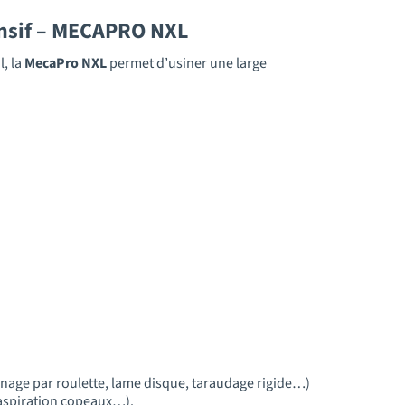
ensif – MECAPRO NXL
, la
MecaPro NXL
permet d’usiner une large
inage par roulette, lame disque, taraudage rigide…)
, aspiration copeaux…).