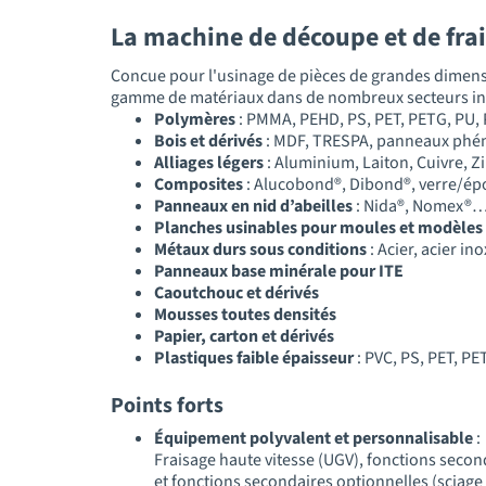
La machine de découpe et de fra
Concue pour l'usinage de pièces de grandes dimensi
gamme de matériaux dans de nombreux secteurs ind
Polymères
: PMMA, PEHD, PS, PET, PETG, PU, 
Bois et dérivés
: MDF, TRESPA, panneaux phén
Alliages légers
: Aluminium, Laiton, Cuivre, 
Composites
: Alucobond®, Dibond®, verre/é
Panneaux en nid d’abeilles
: Nida®, Nomex®
Planches usinables pour moules et modèles
Métaux durs sous conditions
: Acier, acier i
Panneaux base minérale pour ITE
Caoutchouc et dérivés
Mousses toutes densités
Papier, carton et dérivés
Plastiques faible épaisseur
: PVC, PS, PET, P
Points forts
Équipement polyvalent et personnalisable
:
Fraisage haute vitesse (UGV), fonctions secon
et fonctions secondaires optionnelles (sciage