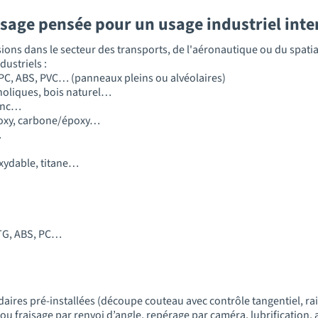
isage pensée pour un usage industriel int
ons dans le secteur des transports, de l'aéronautique ou du spatial
ustriels :
PC, ABS, PVC… (panneaux pleins ou alvéolaires)
oliques, bois naturel…
Zinc…
poxy, carbone/époxy…
…
noxydable, titane…
ETG, ABS, PC…
daires pré-installées (découpe couteau avec contrôle tangentiel, ra
 ou fraisage par renvoi d’angle, repérage par caméra, lubrification